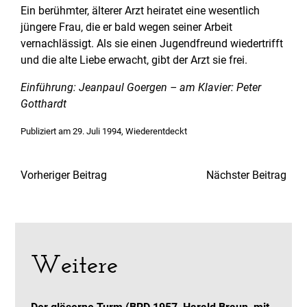
Ein berühmter, älterer Arzt heiratet eine wesentlich
jüngere Frau, die er bald wegen seiner Arbeit
vernachlässigt. Als sie einen Jugendfreund wiedertrifft
und die alte Liebe erwacht, gibt der Arzt sie frei.
Einführung: Jeanpaul Goergen – am Klavier: Peter
Gotthardt
Veröffentlicht
Publiziert am
29. Juli 1994
,
Wiederentdeckt
in
Beitragsnavigation
Vorheriger
Näc
Vorheriger Beitrag
Nächster Beitrag
Beitrag:
Beit
Weitere