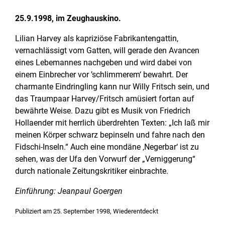
25.9.1998, im Zeughauskino.
Lilian Harvey als kapriziöse Fabrikantengattin,
vernachlässigt vom Gatten, will gerade den Avancen
eines Lebemannes nachgeben und wird dabei von
einem Einbrecher vor ’schlimmerem‘ bewahrt. Der
charmante Eindringling kann nur Willy Fritsch sein, und
das Traumpaar Harvey/Fritsch amüsiert fortan auf
bewährte Weise. Dazu gibt es Musik von Friedrich
Hollaender mit herrlich überdrehten Texten: „Ich laß mir
meinen Körper schwarz bepinseln und fahre nach den
Fidschi-Inseln.“ Auch eine mondäne ‚Negerbar‘ ist zu
sehen, was der Ufa den Vorwurf der „Verniggerung“
durch nationale Zeitungskritiker einbrachte.
Einführung: Jeanpaul Goergen
Veröffentlicht
Publiziert am
25. September 1998
,
Wiederentdeckt
in