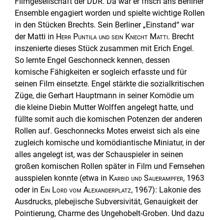
Filmgesellschaft der DDR. Da war er frisch ans Berliner
Ensemble engagiert worden und spielte wichtige Rollen
in den Stücken Brechts. Sein Berliner „Einstand“ war
der Matti in
Herr Puntila und sein Knecht Matti
. Brecht
inszenierte dieses Stück zusammen mit Erich Engel.
So lernte Engel Geschonneck kennen, dessen
komische Fähigkeiten er sogleich erfasste und für
seinen Film einsetzte. Engel stärkte die sozialkritischen
Züge, die Gerhart Hauptmann in seiner Komödie um
die kleine Diebin Mutter Wolffen angelegt hatte, und
füllte somit auch die komischen Potenzen der anderen
Rollen auf. Geschonnecks Motes erweist sich als eine
zugleich komische und komödiantische Miniatur, in der
alles angelegt ist, was der Schauspieler in seinen
großen komischen Rollen später in Film und Fernsehen
ausspielen konnte (etwa in
Karbid und Sauerampfer
, 1963
oder in
Ein Lord vom Alexanderplatz
, 1967): Lakonie des
Ausdrucks, plebejische Subversivität, Genauigkeit der
Pointierung, Charme des Ungehobelt-Groben. Und dazu