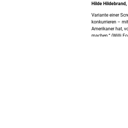
Hilde Hildebrand,
Variante einer Sc
konkurrieren – mit
Amerikaner hat, v
machen.“ (Willi Fo
einer Überseefahrt
schönen Viola (Re
er im letzten Aug
(Jenny Jugo), ein
mondänen Aimée (Hi
Komödie der Verst
Identitäten „nur ei
Erben. Filmkomödi
Kopie: Bundesarch
Konzeption und Ei
Am 5. April 2008,