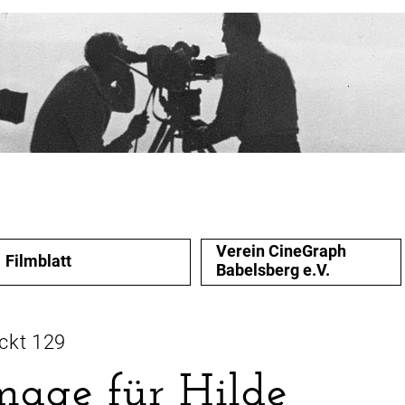
Verein CineGraph
Filmblatt
Babelsberg e.V.
ckt 129
age für Hilde