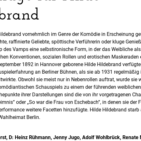
brand
 Hildebrand vornehmlich im Genre der Komödie in Erscheinung get
e, raffinierte Geliebte, spöttische Verführerin oder kluge Genieß
p des Vamps eine selbstironische Form, in der das Weibliche als 
ichen Konventionen, sozialen Rollen und erotischen Maskeraden e
September 1892 in Hannover geborene Hilde Hildebrand verfügte
spielerfahrung an Berliner Bühnen, als sie ab 1931 regelmäßig
wirkte. Obwohl sie meist nur in Nebenrollen auftrat, wurde sie 
 komödiantischen Schauspiels zu einem der führenden weiblichen
öhepunkte ihrer Darstellungen sind die von ihr vorgetragenen Ch
eimnis“ oder „So war die Frau von Eschebach“, in denen sie der 
Performance weitere Facetten hinzufügte. Hilde Hildebrand starb
Wahlheimat Berlin.
Forst, D: Heinz Rühmann, Jenny Jugo, Adolf Wohlbrück, Renate 