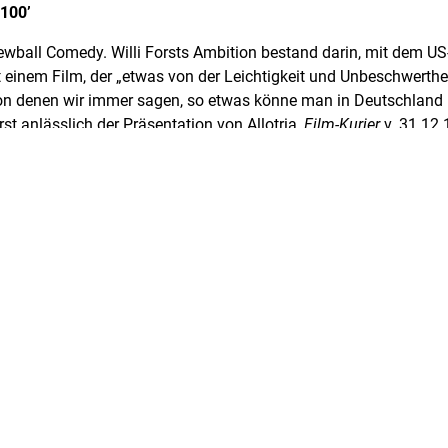
 100’
rewball Comedy. Willi Forsts Ambition bestand darin, mit dem US
 einem Film, der „etwas von der Leichtigkeit und Unbeschwerthei
on denen wir immer sagen, so etwas könne man in Deutschland 
rst anlässlich der Präsentation von Allotria,
Film-Kurier
v. 31.12.
 macht Philipp, ein Plantagenbesitzer aus Java (Adolf Wohlbrüc
nate Müller) eine Liebeserklärung, vor einem Heiratsantrag aber
enblick zurück. Sein Freund David möchte sich mit der reizenden
er Freundin von Viola, verloben, muß sich zuvor jedoch noch von
lde Hildebrand) trennen, mit der auch Philipp liiert war. Allotri
ellungen und Verwechselungen, eine Maskerade, in dessen Spie
n Interesse nicht geheuchelt ist: das sexuelle.“ (Karsten Witte:
La
e im Dritten Reich
, Berlin 1995, S. 107)
iv-Filmarchiv
nführungen: Renata Helker
 19.00 Uhr, im Zeughauskino