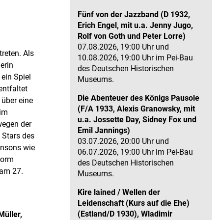
Fünf von der Jazzband (D 1932,
Erich Engel, mit u.a. Jenny Jugo,
Rolf von Goth und Peter Lorre)
07.08.2026, 19:00 Uhr und
reten. Als
10.08.2026, 19:00 Uhr im Pei-Bau
erin
des Deutschen Historischen
ein Spiel
Museums.
ntfaltet
Die Abenteuer des Königs Pausole
 über eine
(F/A 1933, Alexis Granowsky, mit
 im
u.a. Jossette Day, Sidney Fox und
wegen der
Emil Jannings)
 Stars des
03.07.2026, 20:00 Uhr und
ansons wie
06.07.2026, 19:00 Uhr im Pei-Bau
Form
des Deutschen Historischen
 am 27.
Museums.
Kire lained / Wellen der
Leidenschaft (Kurs auf die Ehe)
(Estland/D 1930), Wladimir
Müller,