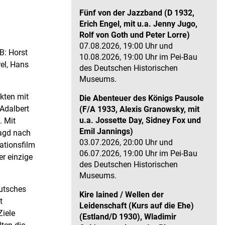
Fünf von der Jazzband (D 1932,
Erich Engel, mit u.a. Jenny Jugo,
Rolf von Goth und Peter Lorre)
07.08.2026, 19:00 Uhr und
B: Horst
10.08.2026, 19:00 Uhr im Pei-Bau
rel, Hans
des Deutschen Historischen
Museums.
kten mit
Die Abenteuer des Königs Pausole
Adalbert
(F/A 1933, Alexis Granowsky, mit
u.a. Jossette Day, Sidney Fox und
. Mit
Emil Jannings)
Jagd nach
03.07.2026, 20:00 Uhr und
ationsfilm
06.07.2026, 19:00 Uhr im Pei-Bau
r einzige
des Deutschen Historischen
Museums.
eutsches
Kire lained / Wellen der
t
Leidenschaft (Kurs auf die Ehe)
Ziele
(Estland/D 1930), Wladimir