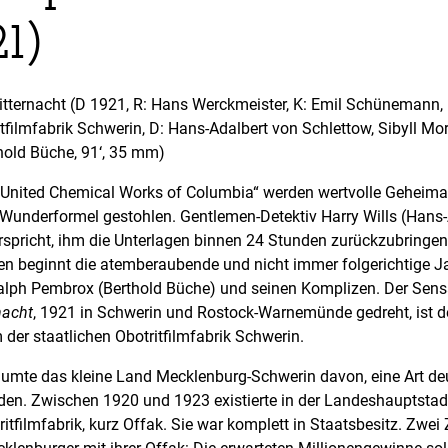
21)
ternacht (D 1921, R: Hans Werckmeister, K: Emil Schünemann, 
tfilmfabrik Schwerin, D: Hans-Adalbert von Schlettow, Sibyll Mo
old Büche, 91‘, 35 mm)
„United Chemical Works of Columbia“ werden wertvolle Geheima
Wunderformel gestohlen. Gentlemen-Detektiv Harry Wills (Hans-
rspricht, ihm die Unterlagen binnen 24 Stunden zurückzubringen
n beginnt die atemberaubende und nicht immer folgerichtige 
lph Pembrox (Berthold Büche) und seinen Komplizen. Der Sens
nacht
, 1921 in Schwerin und Rostock-Warnemünde gedreht, ist de
m der staatlichen Obotritfilmfabrik Schwerin.
räumte das kleine Land Mecklenburg-Schwerin davon, eine Art d
en. Zwischen 1920 und 1923 existierte in der Landeshauptstad
itfilmfabrik, kurz Offak. Sie war komplett in Staatsbesitz. Zwei 