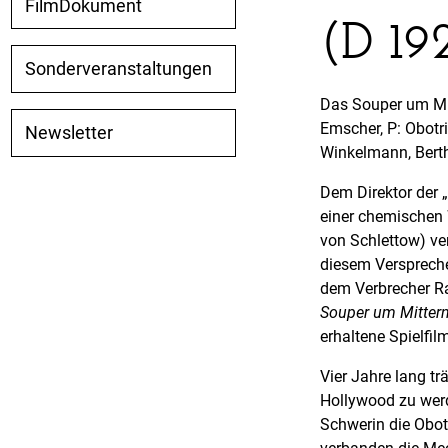
FilmDokument
(D 19
Sonderveranstaltungen
Das Souper um Mit
Emscher, P: Obotri
Newsletter
Winkelmann, Berth
Dem Direktor der 
einer chemischen 
von Schlettow) ve
diesem Verspreche
dem Verbrecher Ra
Souper um Mitter
erhaltene Spielfil
Vier Jahre lang t
Hollywood zu werd
Schwerin die Obotr