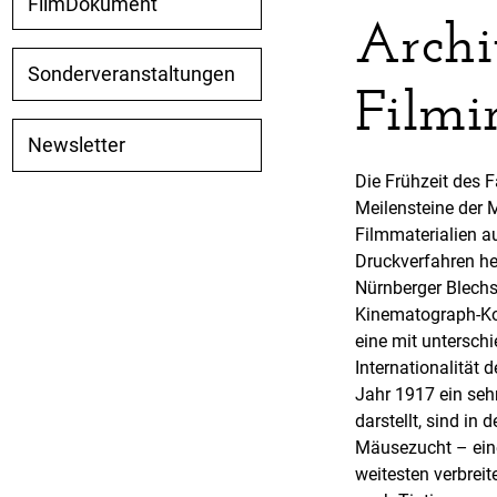
FilmDokument
Archi
Sonderveranstaltungen
Filmi
Newsletter
Die Frühzeit des F
Meilensteine der M
Filmmaterialien a
Druckverfahren he
Nürnberger Blechs
Kinematograph-Kom
eine mit unterschi
Internationalität
Jahr 1917 ein seh
darstellt, sind in
Mäusezucht – eine
weitesten verbrei