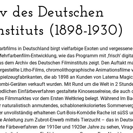
v des Deutschen
nstituts (1898-1930)
arbfilms in Deutschland birgt vielfarbige Exoten und vergessene
ehrfarbenfilm-Entwicklung, wie das Programm mit ‚frisch’ digita
us dem Archiv des Deutschen Filminstituts zeigt. Den Auftakt m
rgestellte Litho-Films, chromolithographische Animationsfilme 
pielzeugfabrikanten, die ab 1898 an Kunden von Laterna Magi
bi-Geräten verkauft wurden. Mit Rund um die Welt in 2 Stunde
edlichen Einfärbeverfahren gestaltete Kinosesselreise, die auch 
 des Filmmarktes vor dem Ersten Weltkrieg belegt. Während Im B
r naturalistisch anmutendes, schablonenkoloriertes Sommerve
 der unvollständig erhaltenen Curt-Bois-Komödie Rache ist süSS u
 Anleitung zum Zubrot-Erwerb mittels Tierzucht – das in Deut
tete Färbeverfahren der 1910er und 1920er Jahre zu sehen, Virag