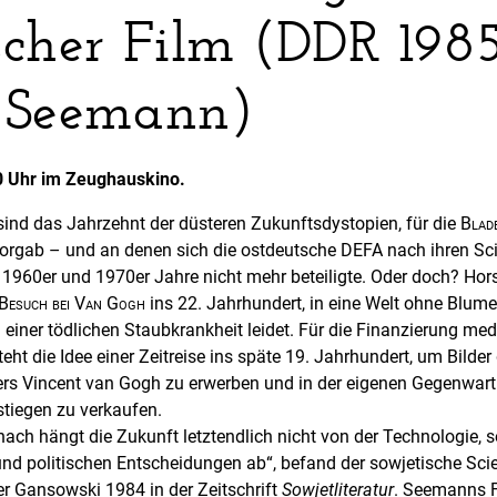
scher Film (DDR 1985
 Seemann)
0 Uhr im Zeughauskino.
sind das Jahrzehnt der düsteren Zukunftsdystopien, für die
Blad
orgab – und an denen sich die ostdeutsche DEFA nach ihren Sc
r 1960er und 1970er Jahre nicht mehr beteiligte. Oder doch? Hor
Besuch bei Van Gogh
ins 22. Jahrhundert, in eine Welt ohne Blumen
einer tödlichen Staubkrankheit leidet. Für die Finanzierung med
ht die Idee einer Zeitreise ins späte 19. Jahrhundert, um Bilder 
s Vincent van Gogh zu erwerben und in der eigenen Gegenwart
tiegen zu verkaufen.
ach hängt die Zukunft letztendlich nicht von der Technologie, 
nd politischen Entscheidungen ab“, befand der sowjetische Sci
er Gansowski 1984 in der Zeitschrift
Sowjetliteratur
. Seemanns F