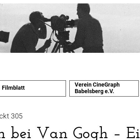
Verein CineGraph
Filmblatt
Babelsberg e.V.
ckt 305
h bei Van Gogh – E