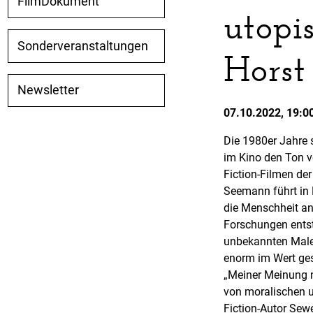
FilmDokument
utopi
Sonderveranstaltungen
Horst
Newsletter
07.10.2022, 19:0
Die 1980er Jahre 
im Kino den Ton v
Fiction-Filmen de
Seemann führt in
die Menschheit an 
Forschungen entste
unbekannten Maler
enorm im Wert ges
„Meiner Meinung n
von moralischen u
Fiction-Autor Sew