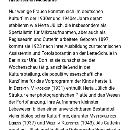
Nur wenige Frauen konnten sich im deutschen
Kulturfilm der 1930er und 1940er Jahre derart
etablieren wie Herta Jülich, die insbesondere als
Spezialistin für Mikroaufnahmen, aber auch als
Regisseurin und Cutterin arbeitete. Geboren 1897,
kommt sie 1923 nach ihrer Ausbildung zur technischen
Assistentin und Fotolaborantin an der Lette-Schule in
Berlin zur Ufa. Dort ist sie zunächst bei der
Wochenschau tätig, anschließend in der
Kulturabteilung, die populärwissenschaftliche
Kurzfilme für das Vorprogramm der Kinos herstellt.
In
Detektiv Mikroskop
(1931) enthüllt Herta Jülich die
Struktur einer photographischen Platte und das Wesen
der Fortpflanzung. Ihre Aufnahmen kleinster
Lebewesen bilden einen unverzichtbaren Bestandteil
vieler biologischer Kulturfilme, darunter
Mysterium des
Lebens
(1937) und
Welt im Kleinsten
(1943). Als Cutterin
montiert Jülich ausländische Dokumentarfilme wie die