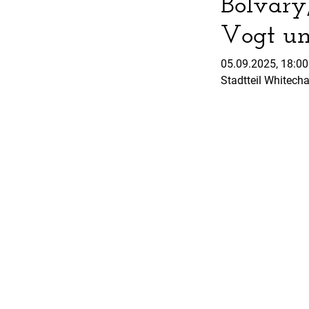
Bolváry
Vogt un
05.09.2025, 18:0
Stadtteil Whitech
Gebäudekomplex, i
aus dem auch imme
verschwinden. Doc
Publiziert am
10. Augu
Wiederentde
Die Juge
Frühlin
mit u.a