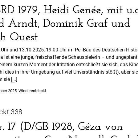
RD 1979, Heidi Genée, mit u.a
d Arndt, Dominik Graf und
ph Quest
 Uhr und 13.10.2025, 19:00 Uhr im Pei-Bau des Deutschen Histo
 ist eine junge, freischaffende Schauspielerin – und ungeplant
inem kurzen Moment der Irritation entschließt sie sich, das Kin
dies in ihrer Umgebung auf viel Unverständnis stößt), aber si
m sie
[...]
Veröffentlicht
mber 2025
,
Wiederentdeckt
in
ckt 338
. 17 (D/GB 1928, Géza von