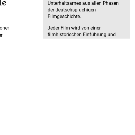
de
Unterhaltsames aus allen Phasen
der deutschsprachigen
Filmgeschichte.
Jeder Film wird von einer
oner
filmhistorischen Einführung und
er
einem Infopapier mit Rezensionen
, sondern
begleitet.
Partner der Reihe sind das
Zeughauskino, das Bundesarchiv,
die DEFA-Stiftung, die Friedrich-
Wilhelm-Murnau-Stiftung und die
Stiftung Deutsche Kinemathek.
r,