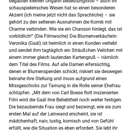
begabten kleinen Ungarin bedeutungsvoll – auch ihr
schauspielerisches Wesen hat so einen besonderen
Akzent (ich meine jetzt nicht das Sprachliche) – sie
gehört zu den seltenen Ausnahmen die Komik mit
Charme verbinden. Wie sie ein Chanson hinlegt, das ist
vorbildlich!“ (Die Filmwoche) Die Blumenverkäuferin
Veronika (Gaál) ist heimlich in einen Kunden verliebt
und sendet ihm tagtäglich ein Sträußchen Veilchen mit
einem immer gleich lautenden Kartengruß – nämlich
dem Titel des Films. Auf alle Damen eifersüchtig,
denen er Blumenspenden schickt, riskiert sie deswegen
beinahe ihre Stellung und muss aufgrund eines
Missgeschicks zur Tarnung in die Rolle seiner Ehefrau
schlüpfen. „Mit dem von Carl Boese flott inszenierten
Film wird die Gaál ihre Beliebtheit noch weiter festigen.
Die bezaubernde Frau siegt und bezwingt, wie sie zum
ersten Mal auf der Leinwand erscheint, sie ist
mädchenhaft, naiv, lustig, komisch und von Gefühl
erfüllt, wie die Situation es eben erfordert. Sie lebt ihr