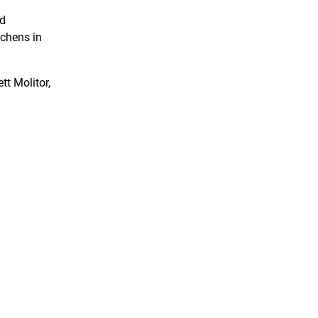
d
achens in
t Molitor,
hiedliche
 an der
isten.
 Schwäne
 geht auf
einigten
oche und
 Monika
ierenden
Zschoche.