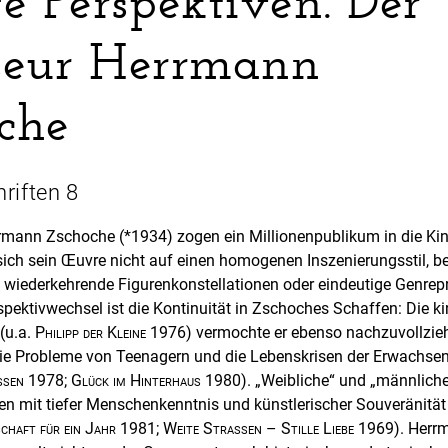
 Perspektiven. Der
seur Herrmann
che
hriften 8
rmann Zschoche (*1934) zogen ein Millionenpublikum in die Kin
sich sein Œuvre nicht auf einen homogenen Inszenierungsstil, 
e, wiederkehrende Figurenkonstellationen oder eindeutige Genrep
spektivwechsel ist die Kontinuität in Zschoches Schaffen: Die ki
 (u.a.
Philipp der Kleine
1976) vermochte er ebenso nachzuvollzie
die Probleme von Teenagern und die Lebenskrisen der Erwachsene
ssen
1978;
Glück im Hinterhaus
1980). „Weibliche“ und „männlich
n mit tiefer Menschenkenntnis und künstlerischer Souveränität
chaft für ein Jahr
1981;
Weite Straßen – Stille Liebe
1969). Herr