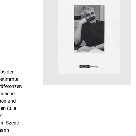
os der
bestimmte
räferenzen
ndliche
hen und
n (u. a.
e“
 in Szene
mann