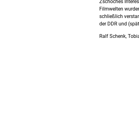
Zschoches Interes
Filmwelten wurde
schließlich verst
der DDR und (spät
Ralf Schenk, Tobia
Marius Böttcher, 
Aspekte von Zscho
damaligen Deutsc
Zusammenarbeit d
Ferner erfolgt ei
Filmmuseums Pots
(1983) und die wie
den Wechsel des R
Deutschlands ein.
einigen seiner wi
Schindler, Montag
der Filmuniversit
Perspektiven also