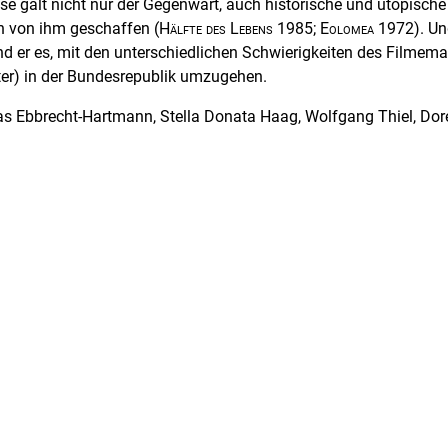
se galt nicht nur der Gegenwart, auch historische und utopische
n von ihm geschaffen (
Hälfte des Lebens
1985;
Eolomea
1972). Un
and er es, mit den unterschiedlichen Schwierigkeiten des Filmem
er) in der Bundesrepublik umzugehen.
s Ebbrecht-­Hartmann, Stella Donata Haag, Wolfgang Thiel, Doret
Anna Luise Kiss und Dieter Chill nehmen in diesem Band untersc
ches Schaffen in den Blick. Auf die Betrachtung der Studienzeit
hen Hochschule für Filmkunst folgen Untersuchungen über die
es Regisseurs mit seinen Kostümbildnerinnen und Filmkompon
n Einblick in den Bestand der Sammlung Herrmann Zschoche des
dam. Weitere Themen sind die Poetik der Baustelle in
Insel der
derholte Arbeit mit Laiendarstellern. Der abschließende Beitrag
egisseurs von der DEFA in die Fernsehlandschaft des wiederver
 Im Zentrum des Bandes steht ein Interview mit Herrmann Zsch
chtigsten künstlerischen Wegbegleiter (Christa Kožik, Drehbuch;
e; und Günter Jaeuthe, Kamera). Das Gespräch wurde von Stud
ät Babelsberg Konrad Wolf konzipiert und geführt. Jede Menge
 – sowohl im als auch auf das Werk des Regisseurs Herrmann 