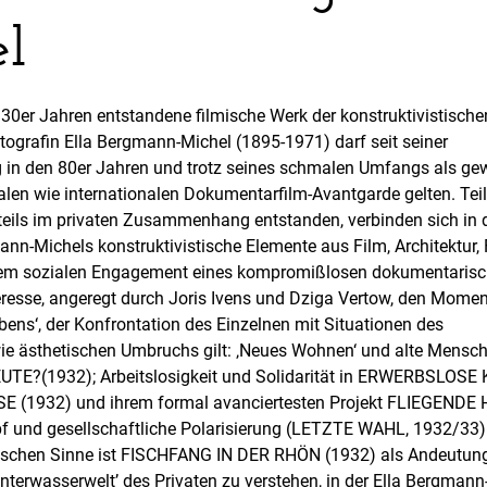
l
 30er Jahren entstandene filmische Werk der konstruktivistische
tografin Ella Bergmann-Michel (1895-1971) darf seit seiner
in den 80er Jahren und trotz seines schmalen Umfangs als gew
alen wie internationalen Dokumentarfilm-Avantgarde gelten. Teil
 teils im privaten Zusammenhang entstanden, verbinden sich in 
nn-Michels konstruktivistische Elemente aus Film, Architektur, 
dem sozialen Engagement eines kompromißlosen dokumentaris
teresse, angeregt durch Joris Ivens und Dziga Vertow, den Mome
bens‘, der Konfrontation des Einzelnen mit Situationen des
wie ästhetischen Umbruchs gilt: ‚Neues Wohnen‘ und alte Mensc
E?(1932); Arbeitslosigkeit und Solidarität in ERWERBSLOS
 (1932) und ihrem formal avanciertesten Projekt FLIEGEND
 und gesellschaftliche Polarisierung (LETZTE WAHL, 1932/33).
tischen Sinne ist FISCHFANG IN DER RHÖN (1932) als Andeutung
nterwasserwelt’ des Privaten zu verstehen, in der Ella Bergmann