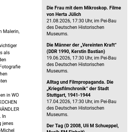
Die Frau mit dem Mikroskop. Filme
von Herta Jülich
21.08.2026, 17:30 Uhr, im Pei-Bau
des Deutschen Historischen
n Malerin,
Museums.
Die Männer der „Vereinten Kraft“
ichtiger
(DDR 1990, Kerstin Bastian)
s als
19.06.2026, 17:30 Uhr, im Pei-Bau
den
des Deutschen Historischen
Fotografie
Museums.
chen
nten
Alltag und Filmpropaganda. Die
„Kriegsfilmchronik“ der Stadt
hen in WO
Stuttgart, 1941-1944
17.04.2026, 17:30 Uhr, im Pei-Bau
E KOCHEN
des Deutschen Historischen
E HÄNDLER
Museums.
 In
 jenes
Der Tag (D 2008, Uli M Schueppel,
-Michel