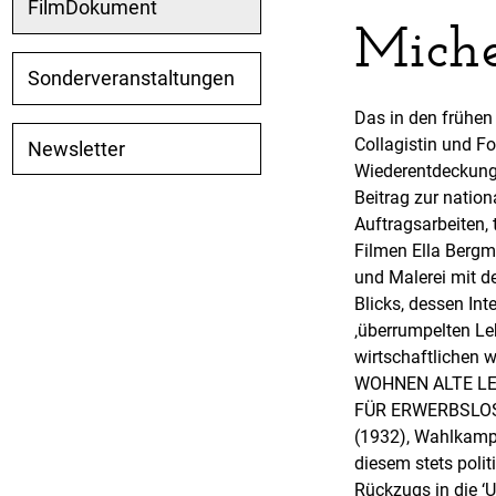
FilmDokument
Miche
Sonderveranstaltungen
Das in den frühen
Collagistin und Fo
Newsletter
Wiederentdeckung 
Beitrag zur nation
Auftragsarbeiten,
Filmen Ella Bergma
und Malerei mit 
Blicks, dessen In
‚überrumpelten Le
wirtschaftlichen 
WOHNEN ALTE LEUT
FÜR ERWERBSLOSE
(1932), Wahlkampf
diesem stets poli
Rückzugs in die ‘U