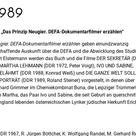
1989
 „Das Prinzip Neugier. DEFA-Dokumentarfilmer erzählen“
gier. DEFA-Dokumentarfilmer erzählen
geben einundzwanzig
haffende Auskunft über die DEFA und die Abwicklung des Studi
ut Elstermann werden das Buch und die Filme DER SEKRETÄR (
, MARTHA LEHMANN (DDR 1972, Peter Voigt), IVO UND SABINE,
ÄHMT (DDR 1988, Konrad Weiß) und DIE GANZE WELT SOLL
PORTRÄT (DDR 1989, Roland Steiner) vorgestellt, in denen über
rhard Grimmer im Chemiekombinat Buna, die Leipziger Trümmer
 Martha, das Paar Ivo und Sabine, die seit Geburt an querschni
ngland lebenden österreichischen Lyriker jüdischer Herkunft Erich
 1967, R: Jürgen Böttcher, K: Wolfgang Randel, M: Gerhard R