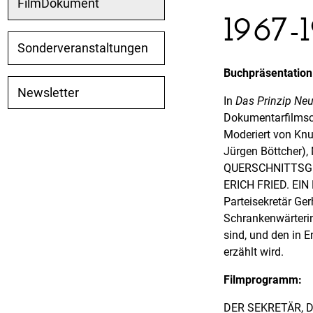
FilmDokument
1967-
Sonderveranstaltungen
Buchpräsentation
Newsletter
In
Das Prinzip Neu
Dokumentarfilmsc
Moderiert von Kn
Jürgen Böttcher)
QUERSCHNITTSGEL
ERICH FRIED. EIN 
Parteisekretär Ge
Schrankenwärterin
sind, und den in E
erzählt wird.
Filmprogramm:
DER SEKRETÄR, DDR