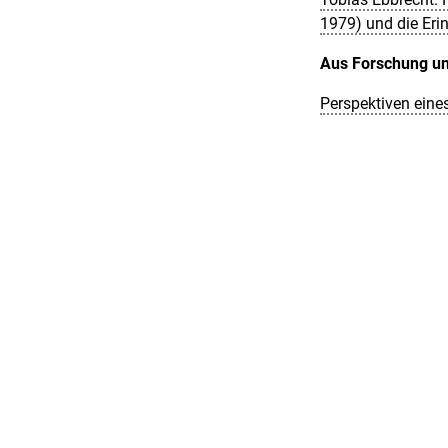
1979) und die Eri
Aus Forschung un
Perspektiven eine
Review-Essay
Chris Wahl, Phili
50 und würdigt G
Film-Editionen
Toxi
(BRD 1952, R:
Massachusetts, A
Cinema: Robert S
Rogowski) [73]
Die endlose Nacht
(
[76]