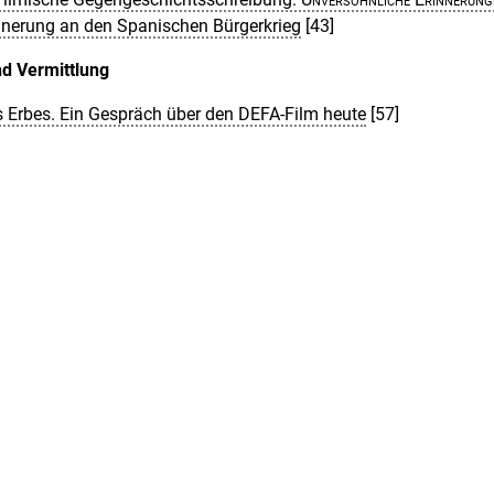
nnerung an den Spanischen Bürgerkrieg
[43]
d Vermittlung
s Erbes. Ein Gespräch über den DEFA-Film heute
[57]
pp Stiasny: Ein Schamane der Erinnerung. Die Deutsche Kinemat
erhard Lamprecht
[63]
 Robert A. Stemmle). DVD. Amherst: DEFA Film Library, Universit
mherst 2011 / Angelica Fenner:
Race Under Reconstruction in 
temmle’s
Toxi
.
Toronto: University of Toronto Press 2011 (Christi
BRD 1963, R: Will Tremper). DVD. München: Moviemax 2012 (J