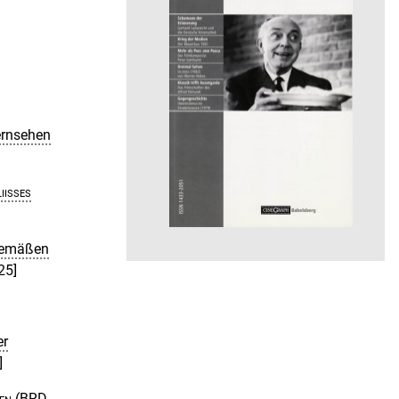
ernsehen
iisses
mgemäßen
25]
er
]
en
(BRD