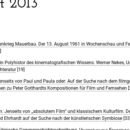
t 2013
ienkrieg Mauerbau. Der 13. August 1961 in Wochenschau und F
]
Ein Polyhistor des kinematografischen Wissens. Werner Nekes,
Ul
hteratur
[19]
enseits von Paul und Paula oder: Auf der Suche nach dem fil
n zu Peter Gotthardts Kompositionen für Film und Fernsehen
[
im: Jenseits von „absolutem Film“ und klassischem Kulturfilm. D
d Ehrhardt auf der Suche nach der künstlerischen Symbiose
[33
 Filmische Gegengeschichtsschreibung.
Unversöhnliche Erinnerung