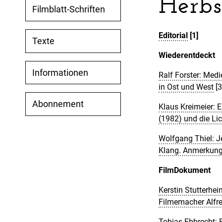
Herbs
Filmblatt-Schriften
Editorial
[1]
Texte
Wiederentdeckt
Informationen
Ralf Forster: Med
in Ost und West
[3
Abonnement
Klaus Kreimeier: 
(1982) und die Lic
Wolfgang Thiel: J
Klang. Anmerkunge
FilmDokument
Kerstin Stutterhe
Filmemacher Alfre
Tobias Ebbrecht: