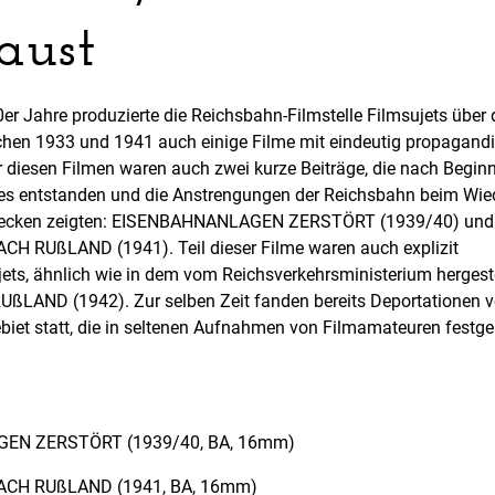
aust
er Jahre produzierte die Reichsbahn-Filmstelle Filmsujets über 
hen 1933 und 1941 auch einige Filme mit eindeutig propagandi
r diesen Filmen waren auch zwei kurze Beiträge, die nach Begin
ges entstanden und die Anstrengungen der Reichsbahn beim Wi
trecken zeigten: EISENBAHNANLAGEN ZERSTÖRT (1939/40) und
 RUßLAND (1941). Teil dieser Filme waren auch explizit
jets, ähnlich wie in dem vom Reichsverkehrsministerium hergeste
ßLAND (1942). Zur selben Zeit fanden bereits Deportationen 
iet statt, die in seltenen Aufnahmen von Filmamateuren festge
EN ZERSTÖRT (1939/40, BA, 16mm)
CH RUßLAND (1941, BA, 16mm)