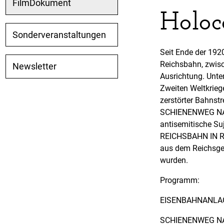
FilmDokument
Holoc
Sonderveranstaltungen
Seit Ende der 1920
Reichsbahn, zwisc
Newsletter
Ausrichtung. Unte
Zweiten Weltkrie
zerstörter Bahns
SCHIENENWEG NACH
antisemitische Su
REICHSBAHN IN RU
aus dem Reichsgeb
wurden.
Programm:
EISENBAHNANLAG
SCHIENENWEG NA