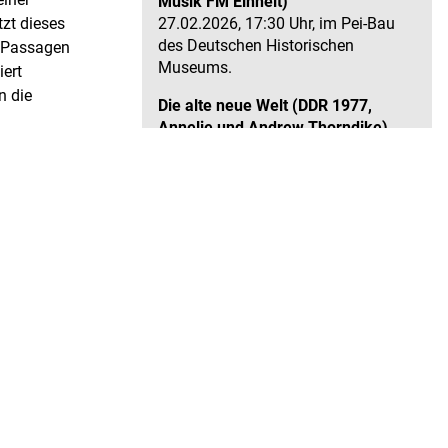
Musik FM Einheit)
27.02.2026, 17:30 Uhr, im Pei-Bau
tzt dieses
des Deutschen Historischen
n Passagen
Museums.
ert
n die
Die alte neue Welt (DDR 1977,
Annelie und Andrew Thorndike)
12.12.2025, 17:30 Uhr, im Pei-Bau
 der DDR
des Deutschen Historischen
gleich den
Museums.
chen