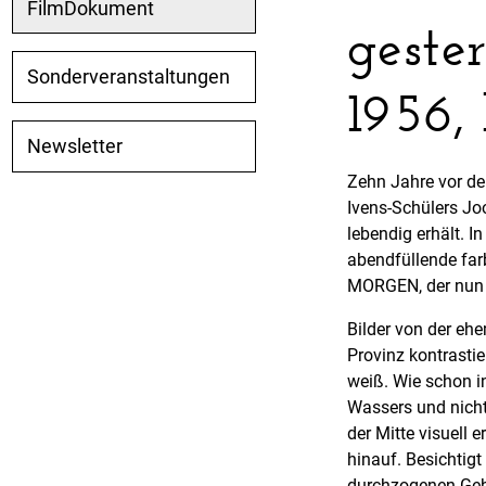
FilmDokument
geste
Sonderveranstaltungen
1956,
Newsletter
Zehn Jahre vor der
Ivens-Schülers Jo
lebendig erhält. I
abendfüllende f
MORGEN, der nun 
Bilder von der eh
Provinz kontrast
weiß. Wie schon 
Wassers und nicht
der Mitte visuell
hinauf. Besichtigt
durchzogenen Gebi